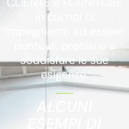
CLIENTE e FORNITORE
in cui noi ci
impegniamo ad essere
puntuali, precisi e a
soddisfare le sue
esigenze.
ALCUNI
ESEMPI DI