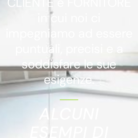
CLIENTE e FORNITORE
in cui noi ci
impegniamo ad essere
puntuali, precisi e a
soddisfare le sue
esigenze.
ALCUNI
ESEMPI DI