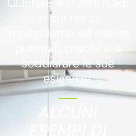
CLIENTE e FORNITORE
in cui noi ci
impegniamo ad essere
puntuali, precisi e a
soddisfare le sue
esigenze.
ALCUNI
ESEMPI DI