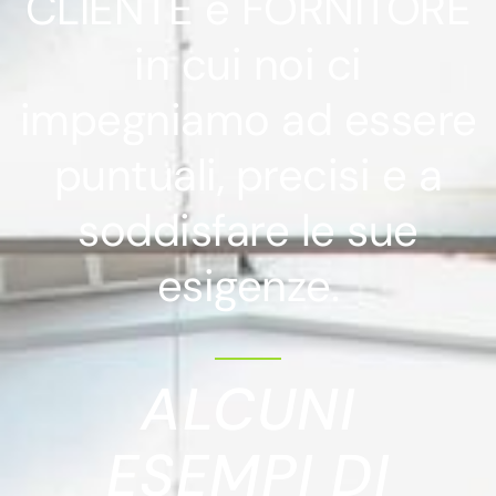
CLIENTE e FORNITORE
in cui noi ci
impegniamo ad essere
puntuali, precisi e a
soddisfare le sue
esigenze.
ALCUNI
ESEMPI DI