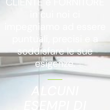
CLIENTE e FORNITORE
in cui noi ci
impegniamo ad essere
puntuali, precisi e a
soddisfare le sue
esigenze.
ALCUNI
ESEMPI DI