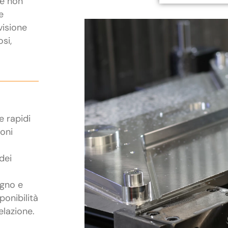
he non
e
visione
osi,
e rapidi
ioni
dei
egno e
ponibilità
elazione.