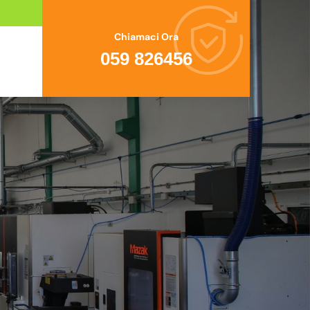
Chiamaci Ora
059 826456