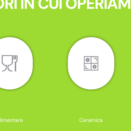
RI IN CUI OPERIA
limentare
Ceramica