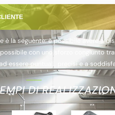
CLIENTE
 la seguente: è possibile avere a dis
 possibile con uno sforzo congiunto tr
d essere puntuali, precisi e a soddisfa
EMPI DI REALIZZAZION