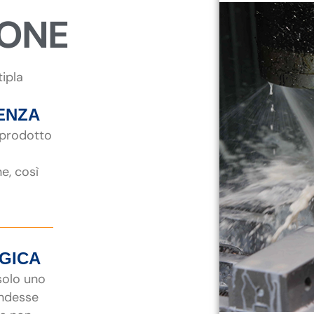
IONE
tipla
ENZA
 prodotto
ne, così
EGICA
 solo uno
endesse