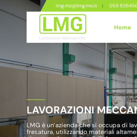
lmg.mo@lmg.mo.it
059 82645
Home
LAVORAZIONI MECCAN
LMG è un’azienda che si occupa di lavo
fresatura, utilizzando materiali altame