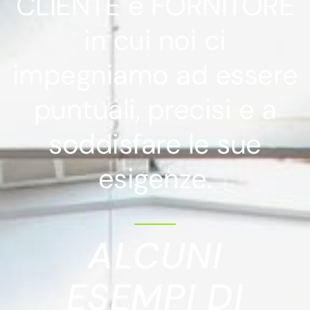
CLIENTE e FORNITORE
in cui noi ci
impegniamo ad essere
puntuali, precisi e a
soddisfare le sue
esigenze.
ALCUNI
ESEMPI DI