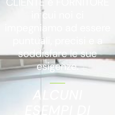
CLIENTE e FORNITORE
in cui noi ci
impegniamo ad essere
puntuali, precisi e a
soddisfare le sue
esigenze.
ALCUNI
ESEMPI DI