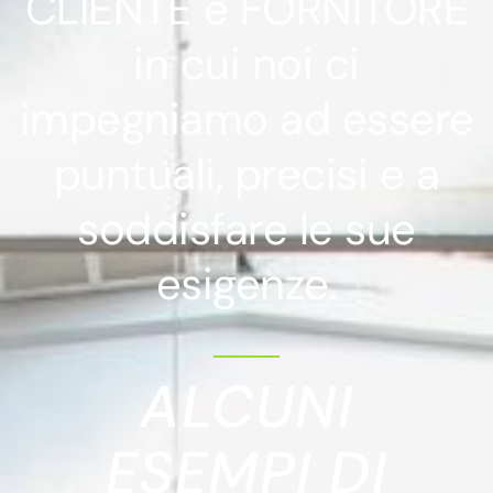
CLIENTE e FORNITORE
in cui noi ci
impegniamo ad essere
puntuali, precisi e a
soddisfare le sue
esigenze.
ALCUNI
ESEMPI DI