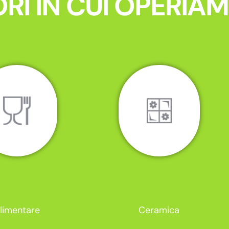
RI IN CUI OPERIA
limentare
Ceramica