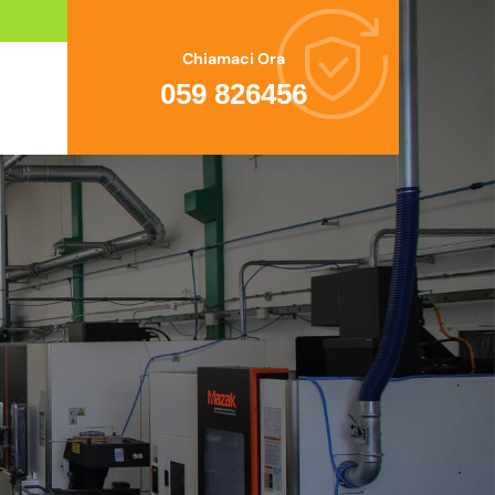
Chiamaci Ora
059 826456