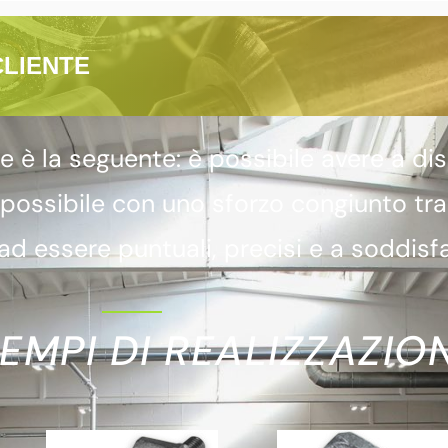
CLIENTE
 la seguente: è possibile avere a dis
 possibile con uno sforzo congiunto tr
d essere puntuali, precisi e a soddisfa
EMPI DI REALIZZAZION