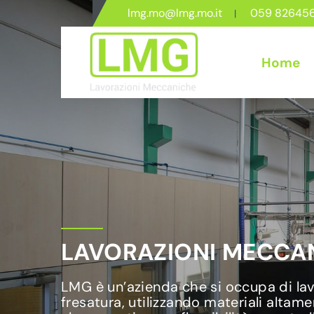
lmg.mo@lmg.mo.it
059 82645
Home
LAVORAZIONI MECCAN
LMG è un’azienda che si occupa di lavo
fresatura, utilizzando materiali altame