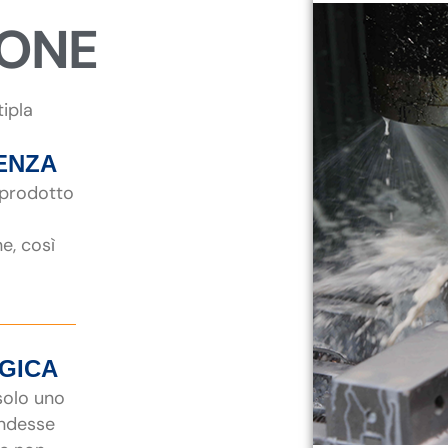
IONE
tipla
ENZA
 prodotto
ne, così
EGICA
 solo uno
endesse