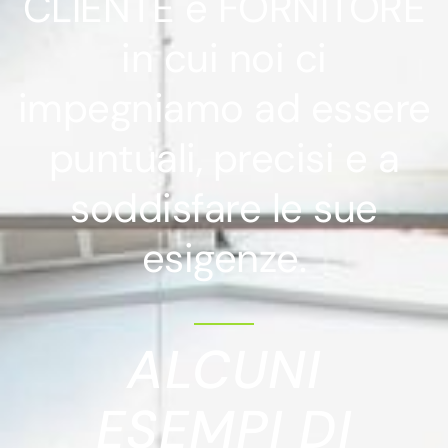
CLIENTE e FORNITORE
in cui noi ci
impegniamo ad essere
puntuali, precisi e a
soddisfare le sue
esigenze.
ALCUNI
ESEMPI DI