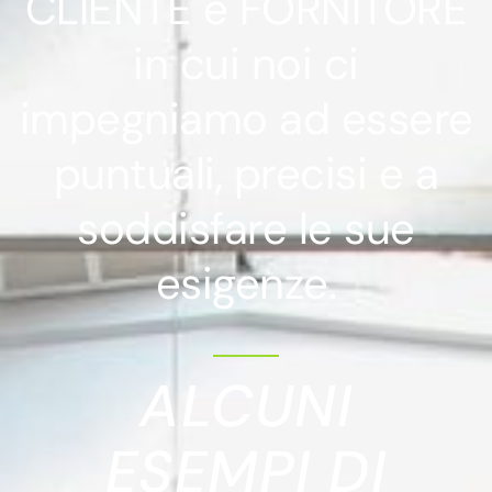
CLIENTE e FORNITORE
in cui noi ci
impegniamo ad essere
puntuali, precisi e a
soddisfare le sue
esigenze.
ALCUNI
ESEMPI DI