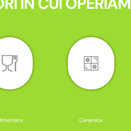
RI IN CUI OPERIA
limentare
Ceramica