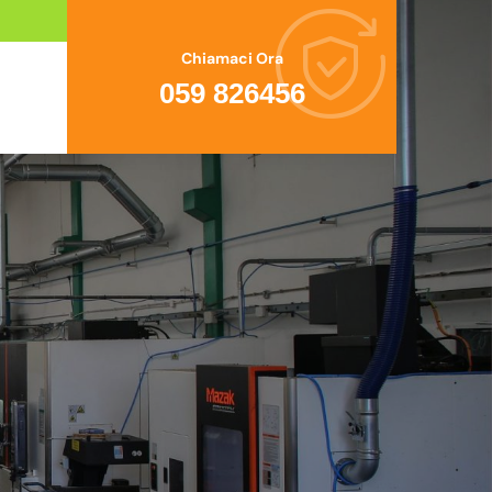
Chiamaci Ora
059 826456