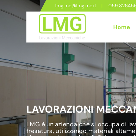
lmg.mo@lmg.mo.it
059 82645
Home
LAVORAZIONI MECCAN
LMG è un’azienda che si occupa di lavo
fresatura, utilizzando materiali altame