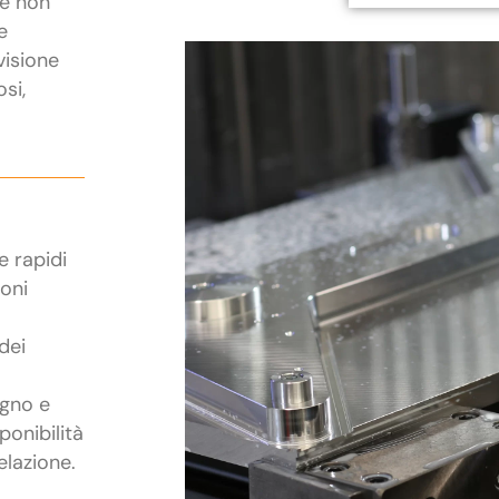
he non
e
visione
osi,
e rapidi
ioni
dei
egno e
ponibilità
elazione.