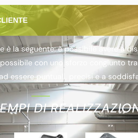
CLIENTE
 la seguente: è possibile avere a dis
 possibile con uno sforzo congiunto tr
d essere puntuali, precisi e a soddisfa
EMPI DI REALIZZAZION