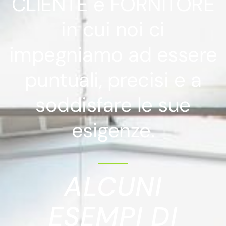
CLIENTE e FORNITORE
in cui noi ci
impegniamo ad essere
puntuali, precisi e a
soddisfare le sue
esigenze.
ALCUNI
ESEMPI DI