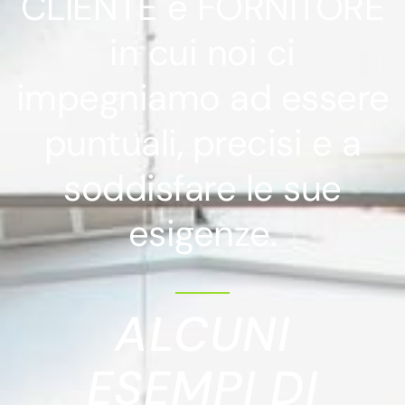
CLIENTE e FORNITORE
in cui noi ci
impegniamo ad essere
puntuali, precisi e a
soddisfare le sue
esigenze.
ALCUNI
ESEMPI DI