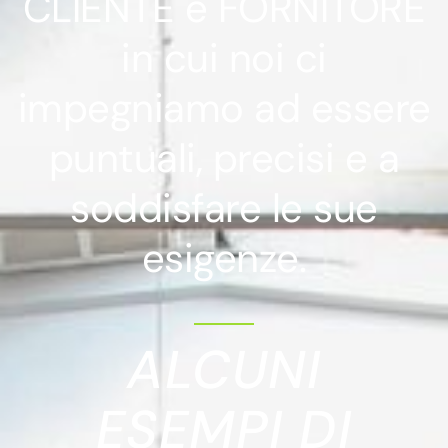
CLIENTE e FORNITORE
in cui noi ci
impegniamo ad essere
puntuali, precisi e a
soddisfare le sue
esigenze.
ALCUNI
ESEMPI DI