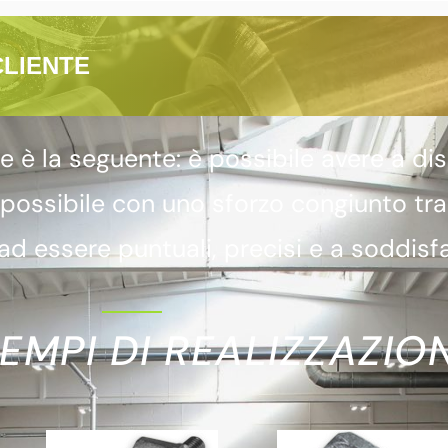
CLIENTE
 la seguente: è possibile avere a dis
 possibile con uno sforzo congiunto tr
d essere puntuali, precisi e a soddisfa
EMPI DI REALIZZAZION