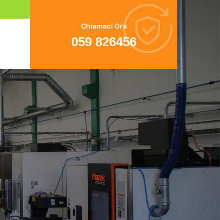
Chiamaci Ora
059 826456