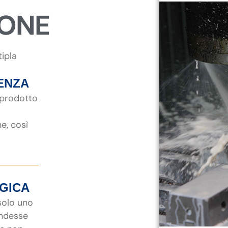
IONE
tipla
ENZA
 prodotto
ne, così
EGICA
 solo uno
endesse