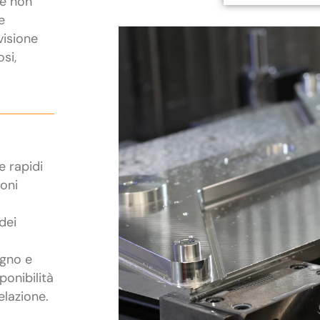
he non
e
visione
osi,
e rapidi
ioni
dei
egno e
ponibilità
elazione.