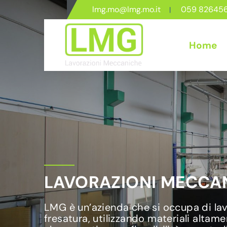
lmg.mo@lmg.mo.it
059 82645
Home
LAVORAZIONI MECCAN
LMG è un’azienda che si occupa di lavo
fresatura, utilizzando materiali altame