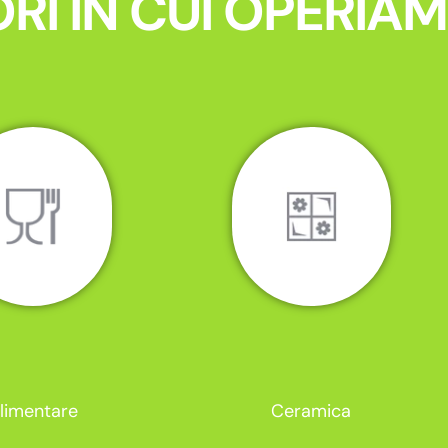
RI IN CUI OPERIA
limentare
Ceramica