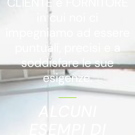
CLIENTE e FORNITORE
in cui noi ci
impegniamo ad essere
puntuali, precisi e a
soddisfare le sue
esigenze.
ALCUNI
ESEMPI DI