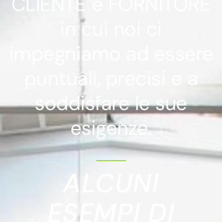
CLIENTE e FORNITORE
in cui noi ci
impegniamo ad essere
puntuali, precisi e a
soddisfare le sue
esigenze.
ALCUNI
ESEMPI DI