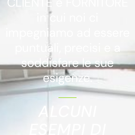
CLIENTE e FORNITORE
in cui noi ci
impegniamo ad essere
puntuali, precisi e a
soddisfare le sue
esigenze.
ALCUNI
ESEMPI DI