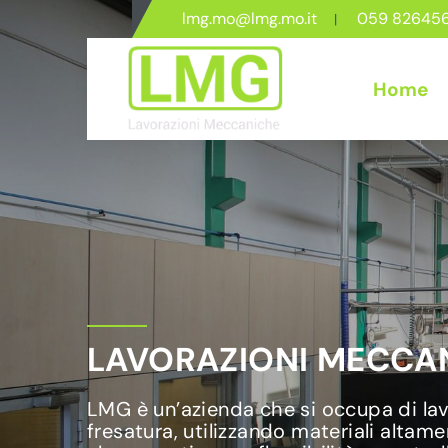
lmg.mo@lmg.mo.it
059 82645
Home
LAVORAZIONI MECCAN
LMG è un’azienda che si occupa di lavo
fresatura, utilizzando materiali altame