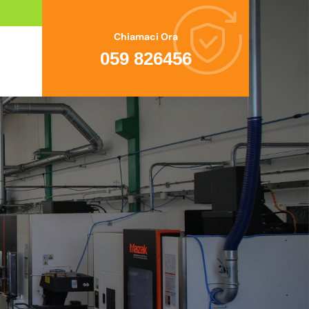
Chiamaci Ora
059 826456