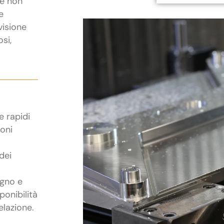
he non
e
visione
osi,
e rapidi
ioni
dei
egno e
ponibilità
elazione.