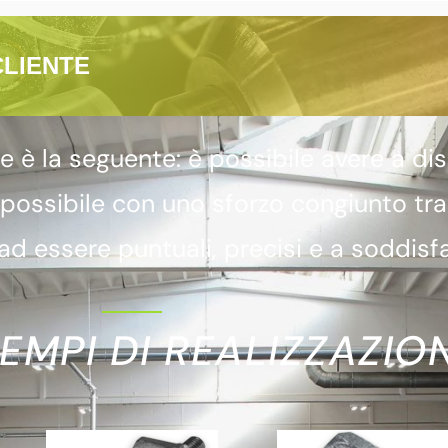
CLIENTE
 la seguente: è possibile avere a dis
 possibile con uno sforzo congiunto tr
d essere puntuali, precisi e a soddisfa
EMPI DI REALIZZAZION