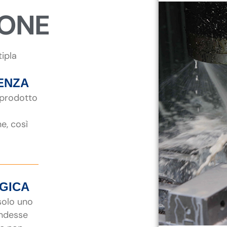
IONE
tipla
ENZA
 prodotto
ne, così
EGICA
 solo uno
endesse