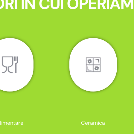
RI IN CUI OPERIA
limentare
Ceramica