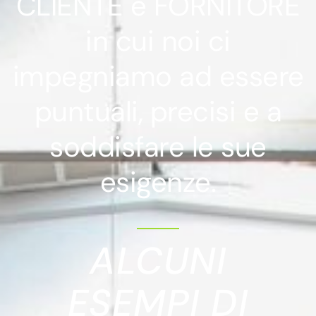
CLIENTE e FORNITORE
in cui noi ci
impegniamo ad essere
puntuali, precisi e a
soddisfare le sue
esigenze.
ALCUNI
ESEMPI DI