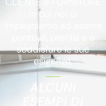
CLIENTE e FORNITORE
in cui noi ci
impegniamo ad essere
puntuali, precisi e a
soddisfare le sue
esigenze.
ALCUNI
ESEMPI DI