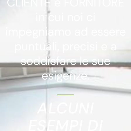
CLIENTE e FORNITORE
in cui noi ci
impegniamo ad essere
puntuali, precisi e a
soddisfare le sue
esigenze.
ALCUNI
ESEMPI DI