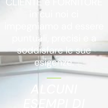
CLIENTE e FORNITORE
in cui noi ci
impegniamo ad essere
puntuali, precisi e a
soddisfare le sue
esigenze.
ALCUNI
ESEMPI DI