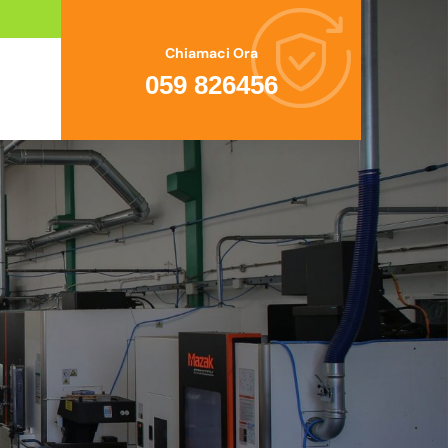
Chiamaci Ora
059 826456