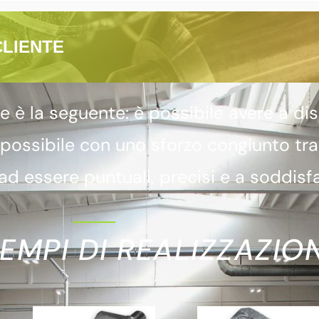
CLIENTE
 la seguente: è possibile avere a dis
 possibile con uno sforzo congiunto tr
d essere puntuali, precisi e a soddisfa
EMPI DI REALIZZAZION