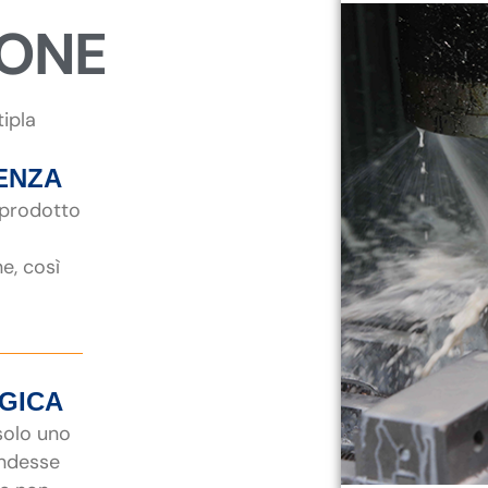
IONE
tipla
ENZA
 prodotto
ne, così
EGICA
 solo uno
endesse