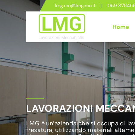
lmg.mo@lmg.mo.it
059 82645
Home
LAVORAZIONI MECCAN
LMG è un’azienda che si occupa di lavo
fresatura, utilizzando materiali altame