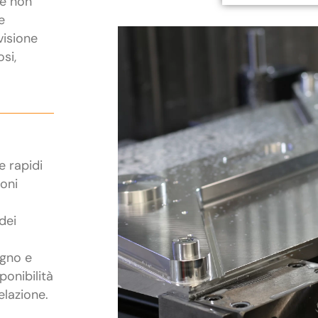
he non
e
visione
osi,
e rapidi
ioni
dei
egno e
ponibilità
elazione.