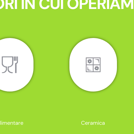
RI IN CUI OPERIA
limentare
Ceramica