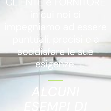
CLIENTE e FORNITORE
in cui noi ci
impegniamo ad essere
puntuali, precisi e a
soddisfare le sue
esigenze.
ALCUNI
ESEMPI DI