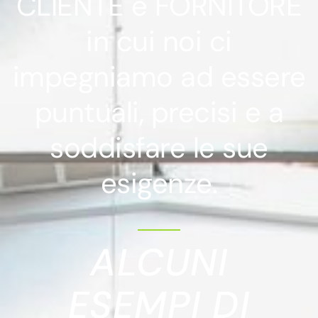
CLIENTE e FORNITORE
in cui noi ci
impegniamo ad essere
puntuali, precisi e a
soddisfare le sue
esigenze.
ALCUNI
ESEMPI DI