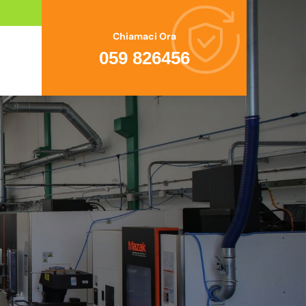
Chiamaci Ora
059 826456