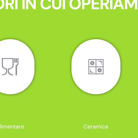
RI IN CUI OPERIA
limentare
Ceramica