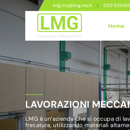
lmg.mo@lmg.mo.it
059 82645
Home
LAVORAZIONI MECCAN
LMG è un’azienda che si occupa di lavo
fresatura, utilizzando materiali altame