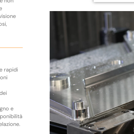
he non
e
visione
osi,
e rapidi
ioni
dei
egno e
ponibilità
elazione.