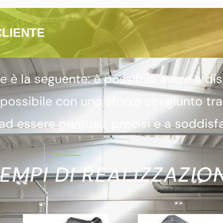
CLIENTE
 la seguente: è possibile avere a dis
 possibile con uno sforzo congiunto tr
d essere puntuali, precisi e a soddisfa
EMPI DI REALIZZAZION