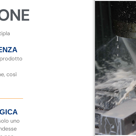
IONE
tipla
ENZA
 prodotto
ne, così
EGICA
 solo uno
endesse