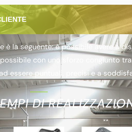
CLIENTE
 la seguente: è possibile avere a dis
 possibile con uno sforzo congiunto tr
d essere puntuali, precisi e a soddisfa
EMPI DI REALIZZAZION