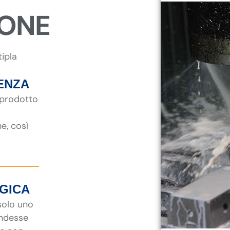
IONE
tipla
ENZA
 prodotto
ne, così
EGICA
 solo uno
endesse