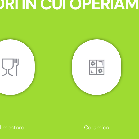
RI IN CUI OPERIA
limentare
Ceramica