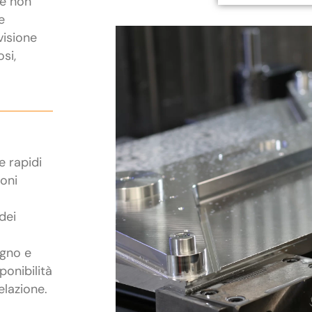
he non
e
visione
osi,
e rapidi
ioni
dei
egno e
ponibilità
elazione.