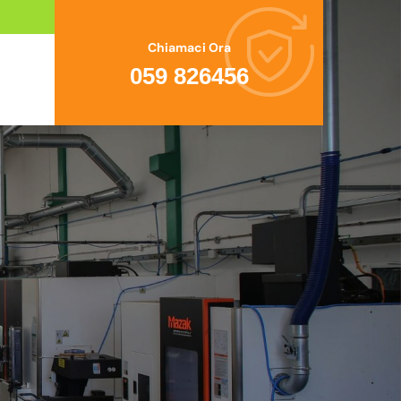
Chiamaci Ora
059 826456