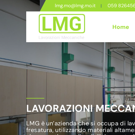
lmg.mo@lmg.mo.it
059 82645
Home
LAVORAZIONI MECCAN
LMG è un’azienda che si occupa di lavo
fresatura, utilizzando materiali altame