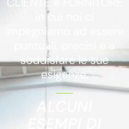
CLIENTE e FORNITORE
in cui noi ci
impegniamo ad essere
puntuali, precisi e a
soddisfare le sue
esigenze.
ALCUNI
ESEMPI DI