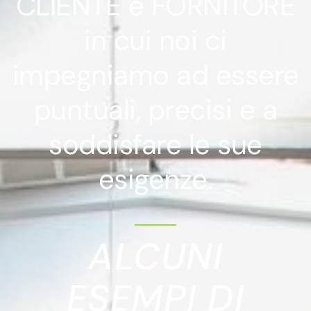
CLIENTE e FORNITORE
in cui noi ci
impegniamo ad essere
puntuali, precisi e a
soddisfare le sue
esigenze.
ALCUNI
ESEMPI DI