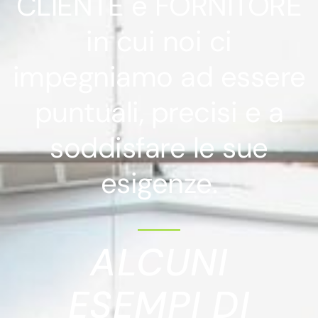
CLIENTE e FORNITORE
in cui noi ci
impegniamo ad essere
puntuali, precisi e a
soddisfare le sue
esigenze.
ALCUNI
ESEMPI DI