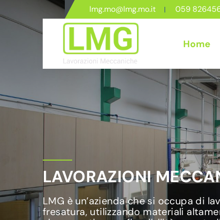
lmg.mo@lmg.mo.it
059 82645
Home
LAVORAZIONI MECCAN
LMG è un’azienda che si occupa di lavo
fresatura, utilizzando materiali altame