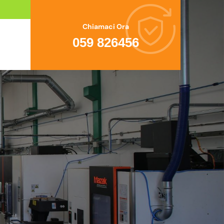
Chiamaci Ora
059 826456