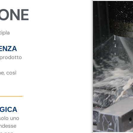
IONE
tipla
ENZA
 prodotto
ne, così
EGICA
 solo uno
endesse