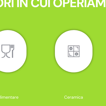
RI IN CUI OPERIA
limentare
Ceramica