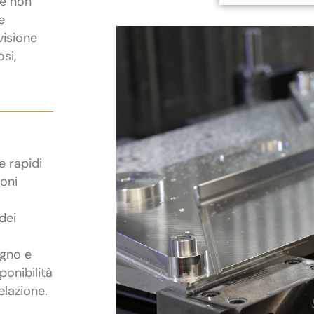
he non
e
visione
osi,
e rapidi
ioni
dei
egno e
ponibilità
elazione.