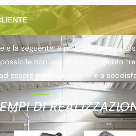
CLIENTE
 la seguente: è possibile avere a dis
 possibile con uno sforzo congiunto tr
d essere puntuali, precisi e a soddisfa
EMPI DI REALIZZAZION