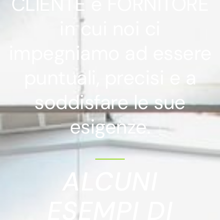
CLIENTE e FORNITORE
in cui noi ci
impegniamo ad essere
puntuali, precisi e a
soddisfare le sue
esigenze.
ALCUNI
ESEMPI DI