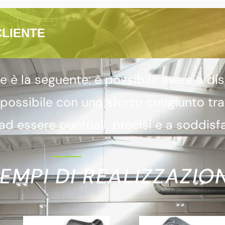
CLIENTE
 la seguente: è possibile avere a dis
 possibile con uno sforzo congiunto tr
d essere puntuali, precisi e a soddisfa
EMPI DI REALIZZAZION