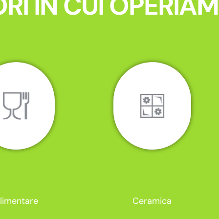
RI IN CUI OPERIA
limentare
Ceramica