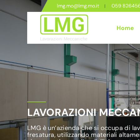
lmg.mo@lmg.mo.it
059 82645
Home
LAVORAZIONI MECCAN
LMG è un’azienda che si occupa di lavo
fresatura, utilizzando materiali altame