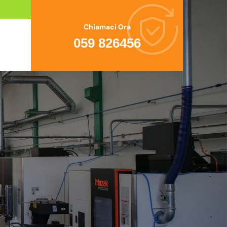
Chiamaci Ora
059 826456