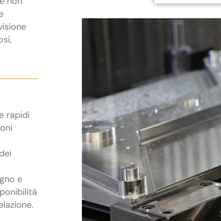
he non
e
visione
osi,
e rapidi
ioni
dei
egno e
ponibilità
elazione.