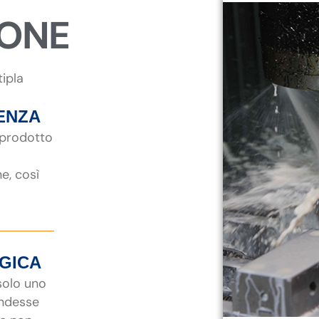
IONE
tipla
ENZA
 prodotto
ne, così
EGICA
 solo uno
endesse