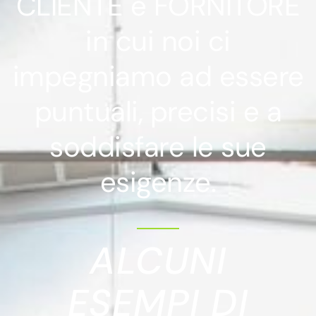
CLIENTE e FORNITORE
in cui noi ci
impegniamo ad essere
puntuali, precisi e a
soddisfare le sue
esigenze.
ALCUNI
ESEMPI DI