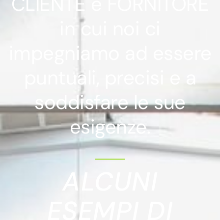
CLIENTE e FORNITORE
in cui noi ci
impegniamo ad essere
puntuali, precisi e a
soddisfare le sue
esigenze.
ALCUNI
ESEMPI DI