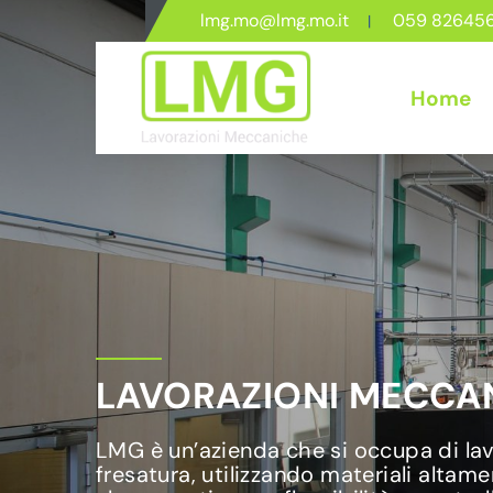
lmg.mo@lmg.mo.it
059 82645
Home
LAVORAZIONI MECCAN
LMG è un’azienda che si occupa di lavo
fresatura, utilizzando materiali altame