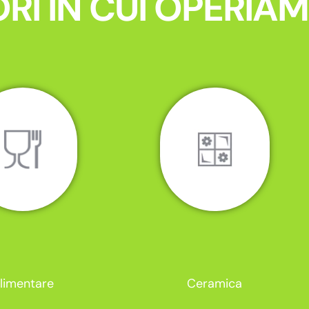
RI IN CUI OPERIA
limentare
Ceramica