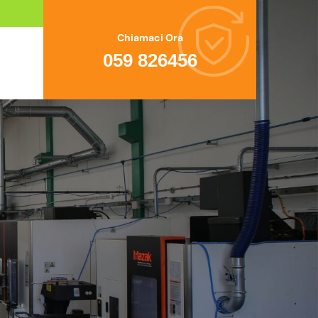
Chiamaci Ora
059 826456