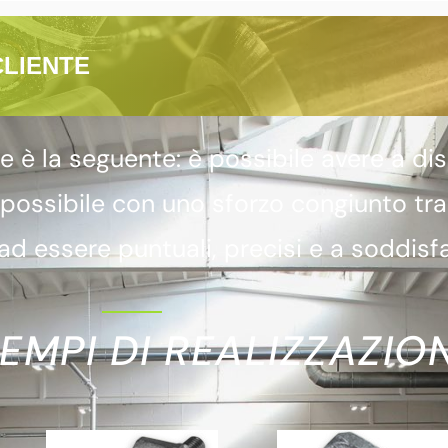
CLIENTE
 la seguente: è possibile avere a dis
 possibile con uno sforzo congiunto tr
d essere puntuali, precisi e a soddisfa
EMPI DI REALIZZAZION