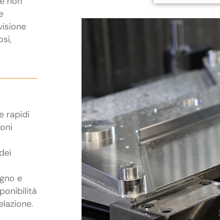
he non
e
visione
osi,
e rapidi
ioni
dei
egno e
ponibilità
elazione.