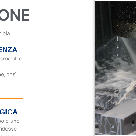
IONE
tipla
ENZA
 prodotto
ne, così
EGICA
 solo uno
endesse