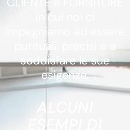
CLIENTE e FORNITORE
in cui noi ci
impegniamo ad essere
puntuali, precisi e a
soddisfare le sue
esigenze.
ALCUNI
ESEMPI DI