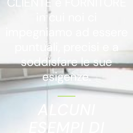
CLIENTE e FORNITORE
in cui noi ci
impegniamo ad essere
puntuali, precisi e a
soddisfare le sue
esigenze.
ALCUNI
ESEMPI DI