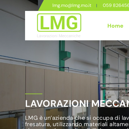
lmg.mo@lmg.mo.it
059 82645
Home
LAVORAZIONI MECCAN
LMG è un’azienda che si occupa di lavo
fresatura, utilizzando materiali altame