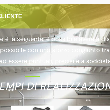
CLIENTE
 la seguente: è possibile avere a dis
 possibile con uno sforzo congiunto tr
d essere puntuali, precisi e a soddisfa
EMPI DI REALIZZAZION