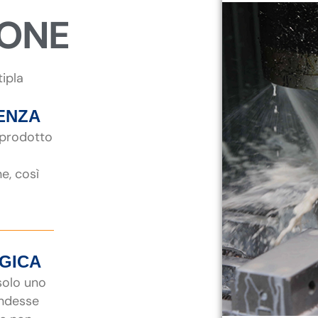
IONE
tipla
ENZA
 prodotto
ne, così
EGICA
 solo uno
endesse