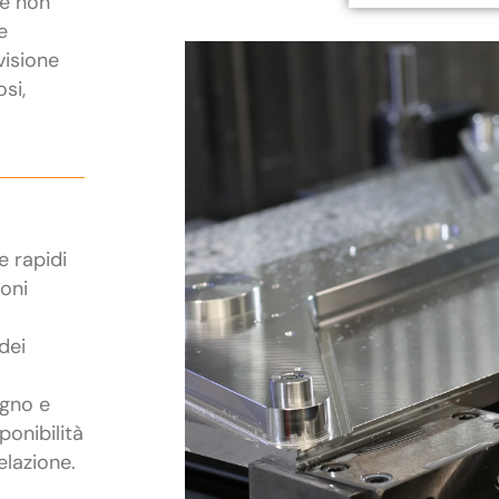
he non
e
visione
osi,
e rapidi
ioni
dei
egno e
ponibilità
elazione.