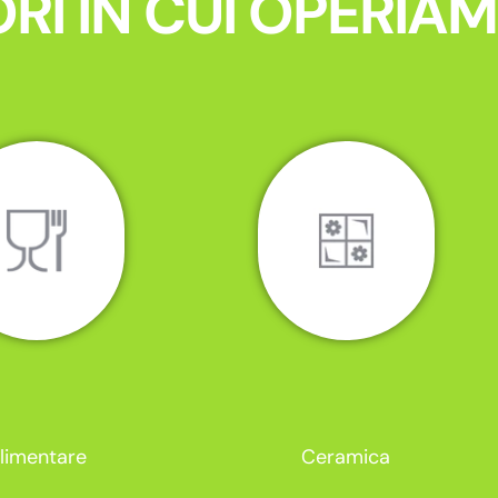
RI IN CUI OPERIA
limentare
Ceramica