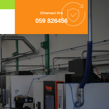
Chiamaci Ora
059 826456