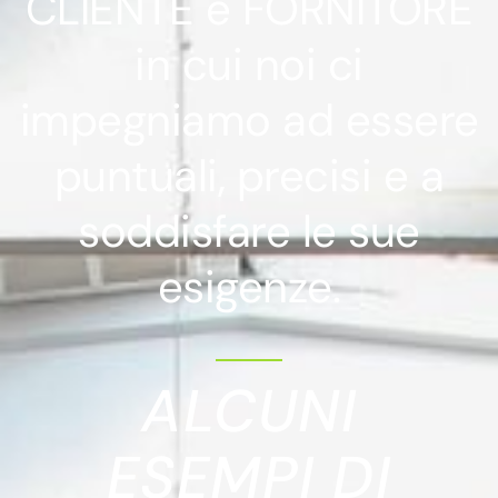
CLIENTE e FORNITORE
in cui noi ci
impegniamo ad essere
puntuali, precisi e a
soddisfare le sue
esigenze.
ALCUNI
ESEMPI DI