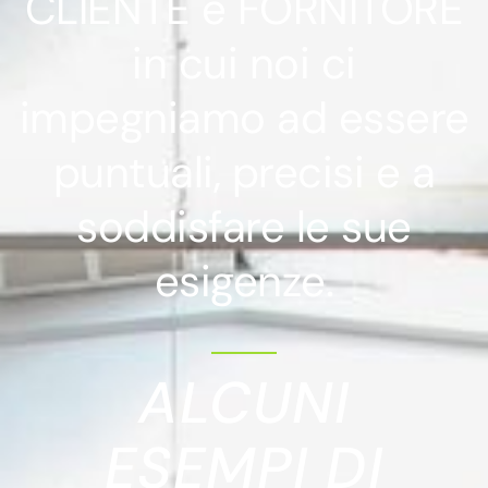
CLIENTE e FORNITORE
in cui noi ci
impegniamo ad essere
puntuali, precisi e a
soddisfare le sue
esigenze.
ALCUNI
ESEMPI DI