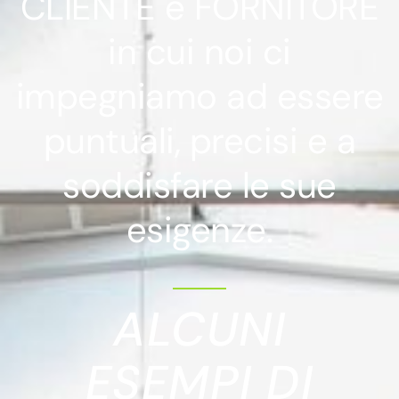
CLIENTE e FORNITORE
in cui noi ci
impegniamo ad essere
puntuali, precisi e a
soddisfare le sue
esigenze.
ALCUNI
ESEMPI DI