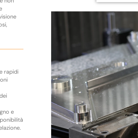
he non
e
visione
osi,
e rapidi
ioni
dei
egno e
ponibilità
elazione.