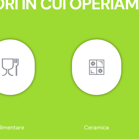
RI IN CUI OPERIA
limentare
Ceramica