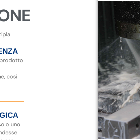
IONE
tipla
ENZA
 prodotto
ne, così
EGICA
 solo uno
endesse