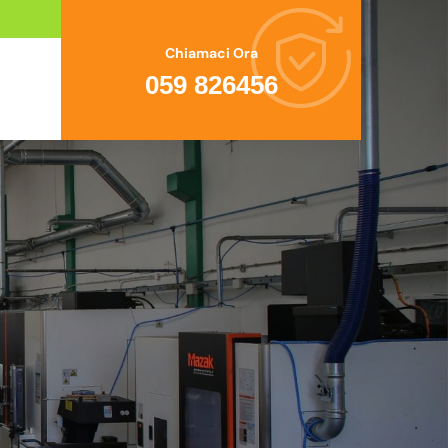
Chiamaci Ora
059 826456