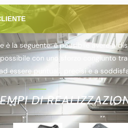
CLIENTE
 la seguente: è possibile avere a dis
 possibile con uno sforzo congiunto tr
d essere puntuali, precisi e a soddisfa
EMPI DI REALIZZAZION