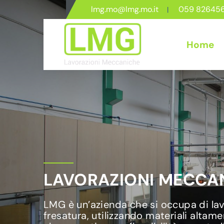
lmg.mo@lmg.mo.it
059 82645
Home
LAVORAZIONI MECCAN
LMG è un’azienda che si occupa di lavo
fresatura, utilizzando materiali altame