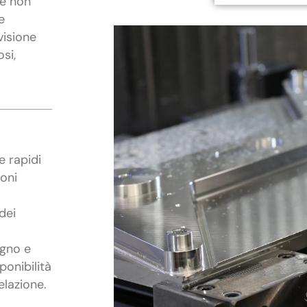
he non
e
visione
osi,
e rapidi
ioni
dei
egno e
ponibilità
elazione.