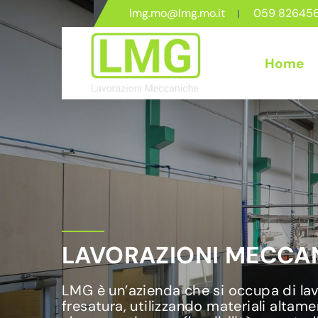
lmg.mo@lmg.mo.it
059 82645
Home
LAVORAZIONI MECCAN
LMG è un’azienda che si occupa di lavo
fresatura, utilizzando materiali altame