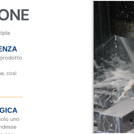
IONE
tipla
ENZA
 prodotto
ne, così
EGICA
 solo uno
endesse