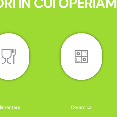
RI IN CUI OPERIA
limentare
Ceramica