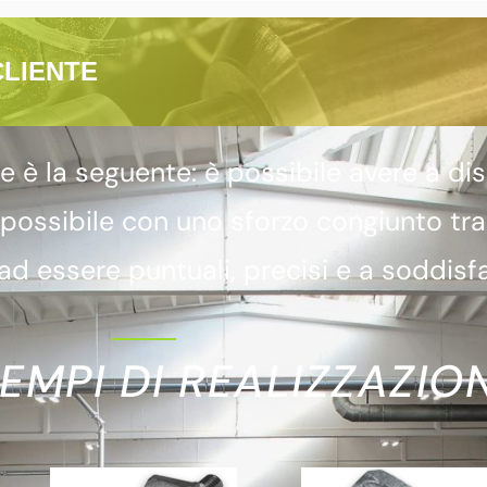
CLIENTE
 la seguente: è possibile avere a dis
 possibile con uno sforzo congiunto tr
d essere puntuali, precisi e a soddisfa
EMPI DI REALIZZAZION