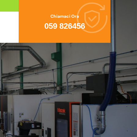
Chiamaci Ora
059 826456