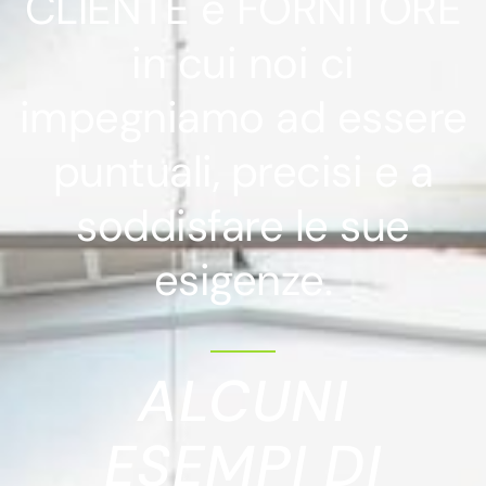
CLIENTE e FORNITORE
in cui noi ci
impegniamo ad essere
puntuali, precisi e a
soddisfare le sue
esigenze.
ALCUNI
ESEMPI DI