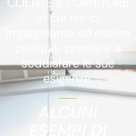
CLIENTE e FORNITORE
in cui noi ci
impegniamo ad essere
puntuali, precisi e a
soddisfare le sue
esigenze.
ALCUNI
ESEMPI DI