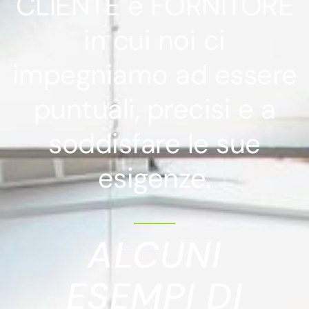
CLIENTE e FORNITORE
in cui noi ci
impegniamo ad essere
puntuali, precisi e a
soddisfare le sue
esigenze.
ALCUNI
ESEMPI DI